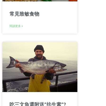
常見致敏食物
閱讀更多 »
吃三文魚還附送”抗生素”?