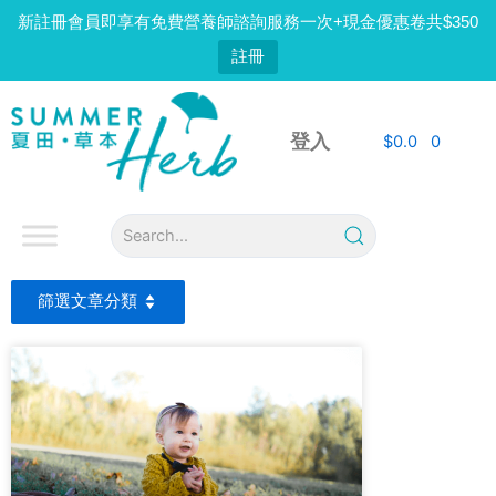
Skip
新註冊會員即享有免費營養師諮詢服務一次+現金優惠卷共$350
to
註冊
content
登入
$
0.0
0
Page
Page
篩選文章分類