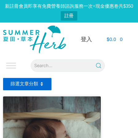
Skip
新註冊會員即享有免費營養師諮詢服務一次+現金優惠卷共$350
to
註冊
content
登入
$
0.0
0
篩選文章分類