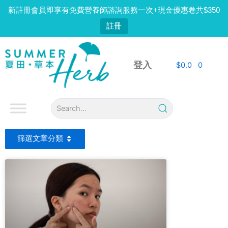
Skip
新註冊會員即享有免費營養師諮詢服務一次+現金優惠卷共$350
to
註冊
content
登入
$
0.0
0
Page
Page
Page
篩選文章分類