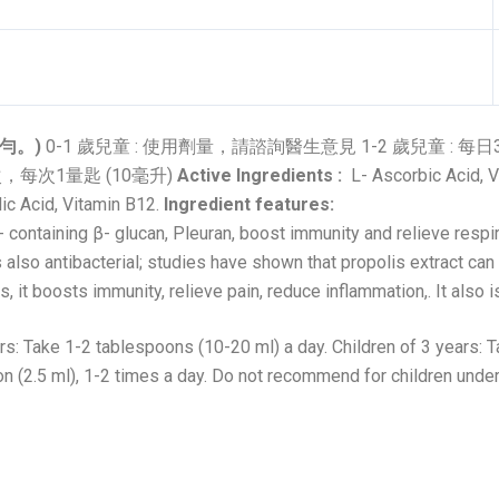
勻。)
0-1 歲兒童 : 使用劑量，請諮詢醫生意見 1-2 歲兒童 : 每日3次
3次，每次1量匙 (10毫升)
Active Ingredients :
L- Ascorbic Acid, V
lic Acid, Vitamin B12.
Ingredient features:
 containing β- glucan, Pleuran, boost immunity and relieve respi
s also antibacterial; studies have shown that propolis extract ca
it boosts immunity, relieve pain, reduce inflammation,. It also is
: Take 1-2 tablespoons (10-20 ml) a day. Children of 3 years: Ta
 (2.5 ml), 1-2 times a day. Do not recommend for children under 