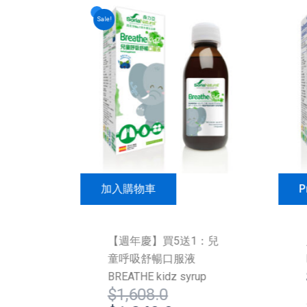
Sale!
加入購物車
P
草本
【週年慶】買5送1：兒
童呼吸舒暢口服液
BREATHE kidz syrup
$
1,608.0