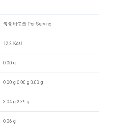
每食用份量 Per Serving
12.2 Kcal
0.00 g
0.00 g
0.00 g
0.00 g
3.04 g
2.39 g
0.06 g