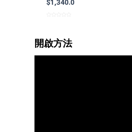
$
1,340.0
Rated
0
out
of
開啟方法
5