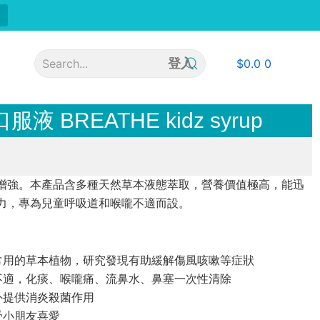
登入
$
0.0
0
 BREATHE kidz syrup
增強。本產品含多種天然草本液態萃取，營養價值極高，能迅
力，專為兒童呼吸道和喉嚨不適而設。
統常用的草本植物，研究發現有助緩解傷風咳嗽等症狀
道不適，化痰、喉嚨痛、流鼻水、鼻塞一次性清除
外提供消炎殺菌作用
受小朋友喜愛