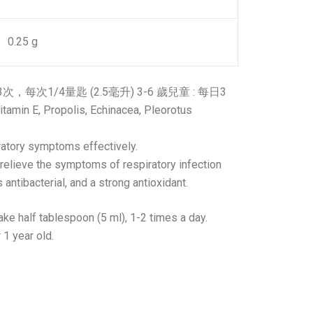
0.25 g
，每次1/4量匙 (2.5毫升) 3-6 歲兒童 : 每日3
itamin E, Propolis, Echinacea, Pleorotus
ratory symptoms effectively.
n relieve the symptoms of respiratory infection
 antibacterial, and a strong antioxidant.
ke half tablespoon (5 ml), 1-2 times a day.
1 year old.