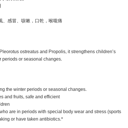
用
風、感冒、咳嗽，口乾，喉嚨痛
Pleorotus ostreatus and Propolis, it strengthens children’s
r periods or seasonal changes.
ing the winter periods or seasonal changes.
 and fruits, safe and efficient
ildren
ho are in periods with special body wear and stress (sports
aking or have taken antibiotics.*