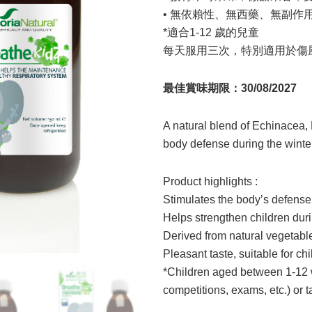
• 無依賴性、無西藥、無副作
*適合1-12 歲的兒童
每天服用三次，特別適用於傷
最佳賞味期限：30/08/2027
A natural blend of Echinacea, 
body defense during the winte
Product highlights :
Stimulates the body’s defense
Helps strengthen children dur
Derived from natural vegetables
Pleasant taste, suitable for ch
*Children aged between 1-12 w
competitions, exams, etc.) or t