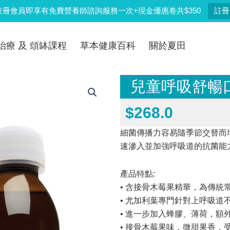
註冊會員即享有免費營養師諮詢服務一次+現金優惠卷共$350
註冊
治療 及 頌缽課程
草本健康百科
關於夏田
兒童呼吸舒暢口服液
$
268.0
細菌傳播力容易隨季節交替而
速滲入並加強呼吸道的抗菌能
產品特點:
• 含接骨木莓果精華，為傳
• 尤加利葉專門針對上呼吸
• 進一步加入蜂膠、薄荷，額
• 接骨木莓果味，微甜果香，