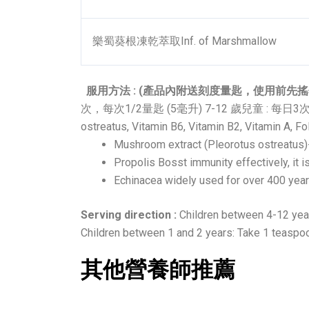
樂蜀葵根凍乾萃取Inf. of Marshmallow
服用方法 : (產品內附送刻度量匙，使用前先搖
次，每次1/2量匙 (5毫升) 7-12 歲兒童 : 每日
ostreatus, Vitamin B6, Vitamin B2, Vitamin A, Fo
Mushroom extract (Pleorotus ostreatus)-
Propolis Bosst immunity effectively, it i
Echinacea widely used for over 400 years, 
Serving direction :
Children between 4-12 years
Children between 1 and 2 years: Take 1 teaspoon
其他營養師推薦