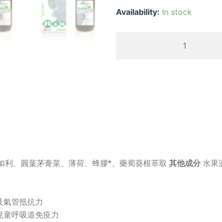
兒
Availability:
In stock
童
呼
吸
舒
暢
口
服
液
BREATHE
kidz
syrup
加利、圓葉茅膏菜、薄荷、蜂膠*、藥蜀葵根萃取
其他成分
水果
quantity
及氣管抵抗力
兒童呼吸道免疫力