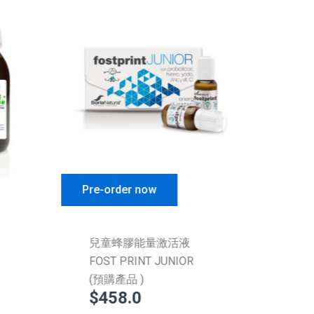
Sale!
Pre-order now
加入
兒童蜂膠能量激活液
全方
FOST PRINT JUNIOR
套裝
$
3
(預購產品 )
$
458.0
$
2