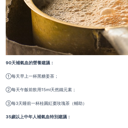
90天補氣血的營養建議：
①每天早上一杯黑糖姜茶；
②每天午飯前飲用15ml天然鐵元素；
③每3天睡前一杯桂圓紅棗玫瑰茶（輔助）
35歲以上中年人補氣血特別建議：