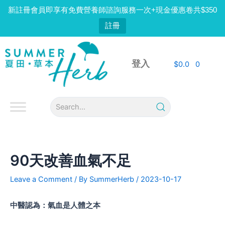
Skip
新註冊會員即享有免費營養師諮詢服務一次+現金優惠卷共$350
to
註冊
content
Post
navigation
登入
$
0.0
0
90天改善血氣不足
Leave a Comment
/ By
SummerHerb
/
2023-10-17
中醫認為：氣血是人體之本