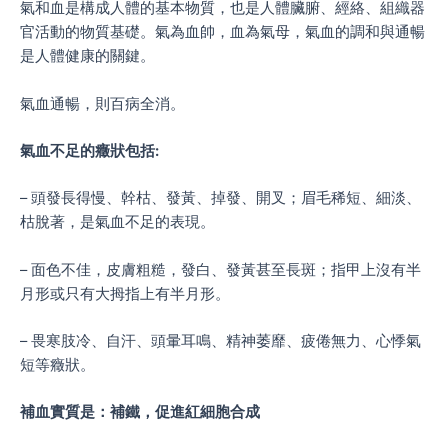
氣和血是構成人體的基本物質，也是人體臟腑、經絡、組織器
官活動的物質基礎。氣為血帥，血為氣母，氣血的調和與通暢
是人體健康的關鍵。
氣血通暢，則百病全消。
氣血不足的癥狀包括:
– 頭發長得慢、幹枯、發黃、掉發、開叉；眉毛稀短、細淡、
枯脫著，是氣血不足的表現。
– 面色不佳，皮膚粗糙，發白、發黃甚至長斑；指甲上沒有半
月形或只有大拇指上有半月形。
– 畏寒肢冷、自汗、頭暈耳鳴、精神萎靡、疲倦無力、心悸氣
短等癥狀。
補血實質是：補鐵，促進紅細胞合成