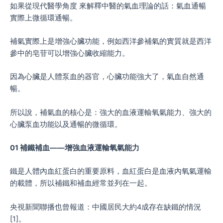
如果從現代醫學角度 來解釋中醫的氣血理論的話：氣血通暢
實際上微循環通暢。
補氣實際上是增強心臟功能，例如西洋參補氣的實質就是西洋
參中的皂苷可以增強心臟收縮能力。
因為心臟是人體泵血的器官，心臟功能強大了，氣血自然通
暢。
所以說，補氣血的核心是：強大的血液運輸氧氣能力、強大的
心臟泵血功能以及通暢的微循環。
01 補鐵補血——增強血液運輸氧氣能力
鐵是人體內血紅蛋白的重要原料，血紅蛋白是血液內氧氣運輸
的載體，所以補鐵和補血經常並列在一起。
央視新聞聯播也曾報道：中國居民大約4成存在缺鐵的情況
[1]。