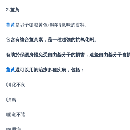
2.
薑黃
薑黃
是賦予咖喱黃色和獨特風味的香料。
它含有複合薑黃素，是一種超強的抗氧化劑。
有助於保護身體免受自由基分子的損害，這些自由基分子會
薑黃
還可以用於治療多種疾病，包括：
l消化不良
l潰瘍
l腸道不適
l銀屑病