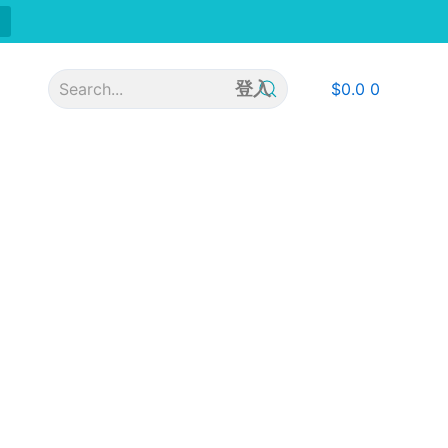
登入
$
0.0
0