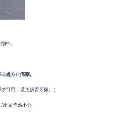
食物中。
些非處方止痛藥。
釋才可用，避免損害牙齦。）
/產品時應小心。