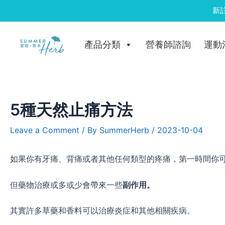
Skip
新
to
Post
content
navigation
產品分類
營養師諮詢
運動
5種天然止痛方法
Leave a Comment
/ By
SummerHerb
/
2023-10-04
如果你有牙痛、背痛或者其他任何類型的疼痛，第一時間你
但藥物治療或多或少會帶來一些
副作用。
其實許多草藥和香料可以治療炎症和其他相關疾病。