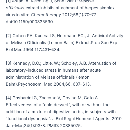
[1] Astani A, Reichling J, Schnitzler P.
Melissa
officinalis
extract inhibits attachment of herpes simplex
virus in vitro.
Chemotherapy.
2012;58(1):70–77.
doi:10.1159/000335590.
[2] Cohen RA, Kucera LS, Herrmann EC., Jr Antiviral Activity
of Melissa Officinalis (Lemon Balm) Extract.Proc Soc Exp
Biol Med.1964;117:431–434.
[3] Kennedy, D.O.; Little, W.; Scholey, A.B. Attenuation of
laboratory-induced stress in humans after acute
administration of Melissa officinalis (lemon
Balm).Psychosom. Med.2004,66, 607–613.
[4] Gasbarrini G, Zaccone V, Covino M, Gallo A.
Effectiveness of a “cold dessert”, with or without the
addition of a mixture of digestive herbs, in subjects with
“functional dyspepsia”. J Biol Regul Homeost Agents. 2010
Jan-Mar;24(1):93-8. PMID: 20385075.