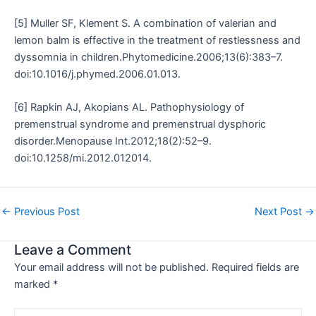
[5] Muller SF, Klement S. A combination of valerian and
lemon balm is effective in the treatment of restlessness and
dyssomnia in children.Phytomedicine.2006;13(6):383–7.
doi:10.1016/j.phymed.2006.01.013.
[6] Rapkin AJ, Akopians AL. Pathophysiology of
premenstrual syndrome and premenstrual dysphoric
disorder.Menopause Int.2012;18(2):52–9.
doi:10.1258/mi.2012.012014.
←
Previous Post
Next Post
→
Leave a Comment
Your email address will not be published.
Required fields are
marked
*