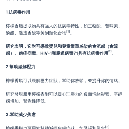
1.抗病毒作用
檸檬香脂提取物具有強大的抗病毒特性，如三萜酸、苦味素、
[1]
酚酸、迷迭香酸等黃酮類化合物
。
研究表明，它對可導致嬰兒和兒童嚴重感染的禽流感（禽流
[2]
感）、皰疹病毒、HIV-1和腸道病毒71具有抗病毒作用
。
2.幫助緩解壓力
檸檬香脂可以緩解壓力症狀，幫助你放鬆，並提升你的情緒。
研究發現服用檸檬香酯可以緩心理壓力的負面情緒影響、平靜
感增加、警覺性降低。
3.幫助減少焦慮
[3]
檸檬香脂也可用於幫助減輕焦慮症狀，如緊張和興奮
。