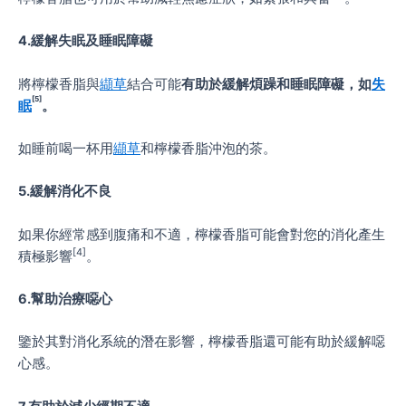
4.緩解失眠及睡眠障礙
將檸檬香脂與
纈草
結合可能
有助於緩解煩躁和睡眠障礙，如
失
[5]
眠
。
如睡前喝一杯用
纈草
和檸檬香脂沖泡的茶。
5.緩解消化不良
如果你經常感到腹痛和不適，檸檬香脂可能會對您的消化產生
[4]
積極影響
。
6.幫助治療噁心
鑒於其對消化系統的潛在影響，檸檬香脂還可能有助於緩解噁
心感。