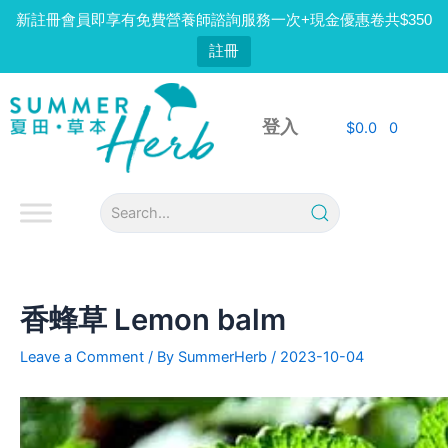
Skip
新註冊會員即享有免費營養師諮詢服務一次+現金優惠卷共$350
to
註冊
content
Post
navigation
登入
$
0.0
0
香蜂草 Lemon balm
Leave a Comment
/ By
SummerHerb
/
2023-10-04