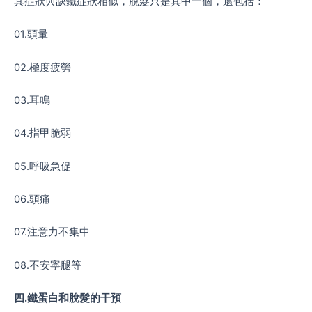
其症狀與缺鐵症狀相似，脫髮只是其中一個，還包括：
01.頭暈
02.極度疲勞
03.耳鳴
04.指甲脆弱
05.呼吸急促
06.頭痛
07.注意力不集中
08.不安寧腿等
四
.
鐵蛋白和脫髮的干預