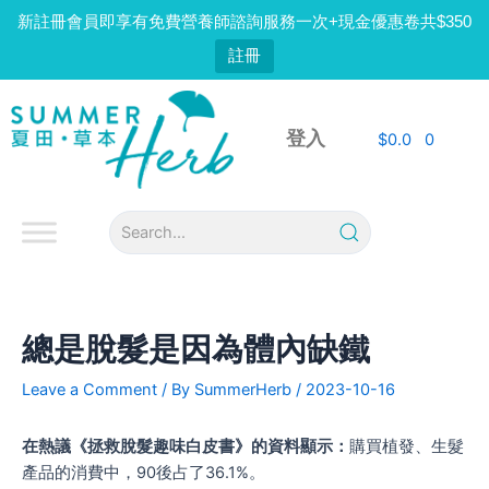
Skip
新註冊會員即享有免費營養師諮詢服務一次+現金優惠卷共$350
to
註冊
content
Post
navigation
登入
$
0.0
0
總是脫髮是因為體內缺鐵
Leave a Comment
/ By
SummerHerb
/
2023-10-16
在熱議《拯救脫髮趣味白皮書》的資料顯示：
購買植發、生髮
產品的消費中，90後占了36.1%。