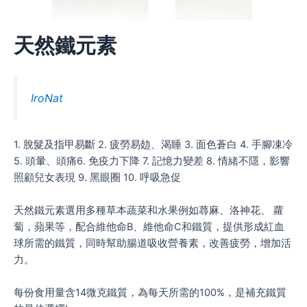
天然鐵元素
IroNat
1. 脫髮及指甲易斷 2. 疲勞易攰、渴睡 3. 面色蒼白 4. 手腳凍冷
5. 頭暈、頭痛6. 免疫力下降 7. 記憶力變差 8. 情緒不隱，影響
照顧兒女表現 9. 黑眼圈 10. 呼吸急促
天然鐵元素選用多種草本蔬菜和水果例如蕁麻、洛神花、 蘿
蔔，蘋果等，配合維他命B、維他命C和鐵質，提供形成紅血
球所需的鐵質，同時幫助腸道吸收營養素，改善疲勞，增加活
力。
每份食用量含14微克鐵質，為每天所需的100%，是補充鐵質