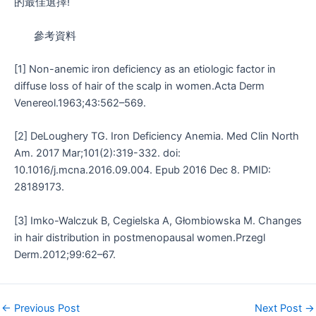
的最佳選擇!
參考資料
[1] Non-anemic iron deficiency as an etiologic factor in
diffuse loss of hair of the scalp in women.Acta Derm
Venereol.1963;43:562–569.
[2] DeLoughery TG. Iron Deficiency Anemia. Med Clin North
Am. 2017 Mar;101(2):319-332. doi:
10.1016/j.mcna.2016.09.004. Epub 2016 Dec 8. PMID:
28189173.
[3] Imko-Walczuk B, Cegielska A, Głombiowska M. Changes
in hair distribution in postmenopausal women.Przegl
Derm.2012;99:62–67.
←
Previous Post
Next Post
→