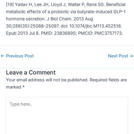
[19] Yadav H, Lee JH, Lloyd J, Walter P, Rane SG. Beneficial
metabolic effects of a probiotic via butyrate-induced GLP-1
hormone secretion. J Biol Chem. 2013 Aug
30;288(35):25088-25097. doi: 10.1074/jbc.M113.452516.
Epub 2013 Jul 8. PMID: 23836895; PMCID: PMC3757173.
←
Previous Post
Next Post
→
Leave a Comment
Your email address will not be published.
Required fields are
marked
*
Type
here..