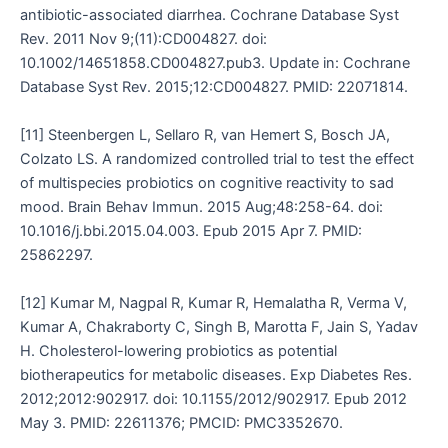
antibiotic-associated diarrhea. Cochrane Database Syst
Rev. 2011 Nov 9;(11):CD004827. doi:
10.1002/14651858.CD004827.pub3. Update in: Cochrane
Database Syst Rev. 2015;12:CD004827. PMID: 22071814.
[11] Steenbergen L, Sellaro R, van Hemert S, Bosch JA,
Colzato LS. A randomized controlled trial to test the effect
of multispecies probiotics on cognitive reactivity to sad
mood. Brain Behav Immun. 2015 Aug;48:258-64. doi:
10.1016/j.bbi.2015.04.003. Epub 2015 Apr 7. PMID:
25862297.
[12] Kumar M, Nagpal R, Kumar R, Hemalatha R, Verma V,
Kumar A, Chakraborty C, Singh B, Marotta F, Jain S, Yadav
H. Cholesterol-lowering probiotics as potential
biotherapeutics for metabolic diseases. Exp Diabetes Res.
2012;2012:902917. doi: 10.1155/2012/902917. Epub 2012
May 3. PMID: 22611376; PMCID: PMC3352670.