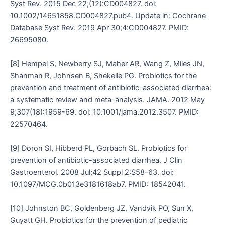
Syst Rev. 2015 Dec 22;(12):CD004827. doi:
10.1002/14651858.CD004827.pub4. Update in: Cochrane
Database Syst Rev. 2019 Apr 30;4:CD004827. PMID:
26695080.
[8] Hempel S, Newberry SJ, Maher AR, Wang Z, Miles JN,
Shanman R, Johnsen B, Shekelle PG. Probiotics for the
prevention and treatment of antibiotic-associated diarrhea:
a systematic review and meta-analysis. JAMA. 2012 May
9;307(18):1959-69. doi: 10.1001/jama.2012.3507. PMID:
22570464.
[9] Doron SI, Hibberd PL, Gorbach SL. Probiotics for
prevention of antibiotic-associated diarrhea. J Clin
Gastroenterol. 2008 Jul;42 Suppl 2:S58-63. doi:
10.1097/MCG.0b013e3181618ab7. PMID: 18542041.
[10] Johnston BC, Goldenberg JZ, Vandvik PO, Sun X,
Guyatt GH. Probiotics for the prevention of pediatric