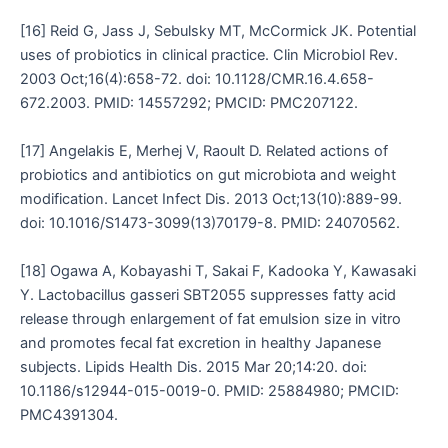
[16] Reid G, Jass J, Sebulsky MT, McCormick JK. Potential
uses of probiotics in clinical practice. Clin Microbiol Rev.
2003 Oct;16(4):658-72. doi: 10.1128/CMR.16.4.658-
672.2003. PMID: 14557292; PMCID: PMC207122.
[17] Angelakis E, Merhej V, Raoult D. Related actions of
probiotics and antibiotics on gut microbiota and weight
modification. Lancet Infect Dis. 2013 Oct;13(10):889-99.
doi: 10.1016/S1473-3099(13)70179-8. PMID: 24070562.
[18] Ogawa A, Kobayashi T, Sakai F, Kadooka Y, Kawasaki
Y. Lactobacillus gasseri SBT2055 suppresses fatty acid
release through enlargement of fat emulsion size in vitro
and promotes fecal fat excretion in healthy Japanese
subjects. Lipids Health Dis. 2015 Mar 20;14:20. doi:
10.1186/s12944-015-0019-0. PMID: 25884980; PMCID:
PMC4391304.