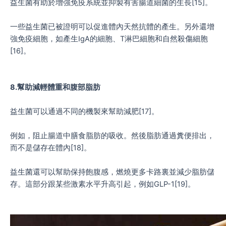
益生菌有助於增強免疫系統並抑製有害腸道細菌的生長[15]。
一些益生菌已被證明可以促進體內天然抗體的產生。另外還增
強免疫細胞，如產生IgA的細胞、T淋巴細胞和自然殺傷細胞
[16]。
8.幫助減輕體重和腹部脂肪
益生菌可以通過不同的機製來幫助減肥[17]。
例如，阻止腸道中膳食脂肪的吸收。然後脂肪通過糞便排出，
而不是儲存在體內[18]。
益生菌還可以幫助保持飽腹感，燃燒更多卡路裏並減少脂肪儲
存。這部分跟某些激素水平升高引起，例如GLP-1[19]。