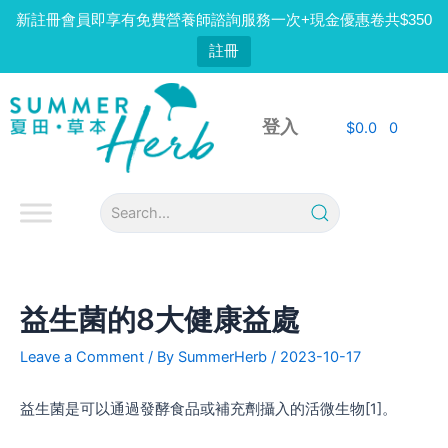
Skip
新註冊會員即享有免費營養師諮詢服務一次+現金優惠卷共$350
to
註冊
content
Post
navigation
登入
$
0.0
0
益生菌的8大健康益處
Leave a Comment
/ By
SummerHerb
/
2023-10-17
益生菌是可以通過發酵食品或補充劑攝入的活微生物[1]。