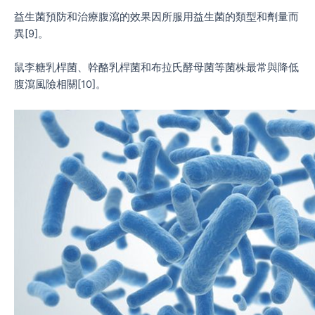
益生菌預防和治療腹瀉的效果因所服用益生菌的類型和劑量而
異[9]。
鼠李糖乳桿菌、幹酪乳桿菌和布拉氏酵母菌等菌株最常與降低
腹瀉風險相關[10]。