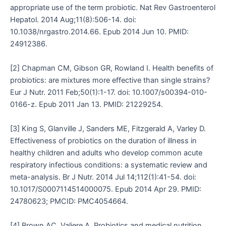
appropriate use of the term probiotic. Nat Rev Gastroenterol
Hepatol. 2014 Aug;11(8):506-14. doi:
10.1038/nrgastro.2014.66. Epub 2014 Jun 10. PMID:
24912386.
[2] Chapman CM, Gibson GR, Rowland I. Health benefits of
probiotics: are mixtures more effective than single strains?
Eur J Nutr. 2011 Feb;50(1):1-17. doi: 10.1007/s00394-010-
0166-z. Epub 2011 Jan 13. PMID: 21229254.
[3] King S, Glanville J, Sanders ME, Fitzgerald A, Varley D.
Effectiveness of probiotics on the duration of illness in
healthy children and adults who develop common acute
respiratory infectious conditions: a systematic review and
meta-analysis. Br J Nutr. 2014 Jul 14;112(1):41-54. doi:
10.1017/S0007114514000075. Epub 2014 Apr 29. PMID:
24780623; PMCID: PMC4054664.
[4] Brown AC, Valiere A. Probiotics and medical nutrition