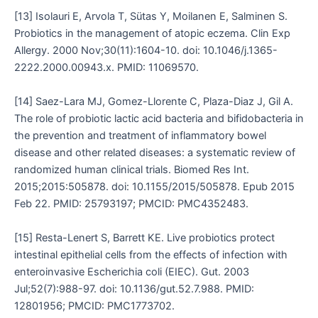
[13] Isolauri E, Arvola T, Sütas Y, Moilanen E, Salminen S.
Probiotics in the management of atopic eczema. Clin Exp
Allergy. 2000 Nov;30(11):1604-10. doi: 10.1046/j.1365-
2222.2000.00943.x. PMID: 11069570.
[14] Saez-Lara MJ, Gomez-Llorente C, Plaza-Diaz J, Gil A.
The role of probiotic lactic acid bacteria and bifidobacteria in
the prevention and treatment of inflammatory bowel
disease and other related diseases: a systematic review of
randomized human clinical trials. Biomed Res Int.
2015;2015:505878. doi: 10.1155/2015/505878. Epub 2015
Feb 22. PMID: 25793197; PMCID: PMC4352483.
[15] Resta-Lenert S, Barrett KE. Live probiotics protect
intestinal epithelial cells from the effects of infection with
enteroinvasive Escherichia coli (EIEC). Gut. 2003
Jul;52(7):988-97. doi: 10.1136/gut.52.7.988. PMID:
12801956; PMCID: PMC1773702.