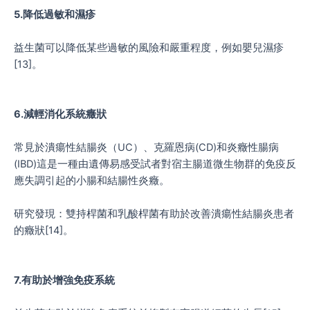
5.降低過敏和濕疹
益生菌可以降低某些過敏的風險和嚴重程度，例如嬰兒濕疹
[13]。
6.減輕消化系統癥狀
常見於潰瘍性結腸炎（UC）、克羅恩病(CD)和炎癥性腸病
(IBD)這是一種由遺傳易感受試者對宿主腸道微生物群的免疫反
應失調引起的小腸和結腸性炎癥。
研究發現：雙持桿菌和乳酸桿菌有助於改善潰瘍性結腸炎患者
的癥狀[14]。
7.有助於增強免疫系統