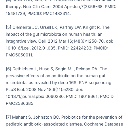
therapy. Nutr Clin Care. 2004 Apr-Jun;7(2):56-68. PMID:
15481739; PMCID: PMC1482314.
[5] Clemente JC, Ursell LK, Parfrey LW, Knight R. The
impact of the gut microbiota on human health: an
integrative view. Cell. 2012 Mar 16;148(6):1258-70. doi:
10.1016/j.cell.2012.01.035. PMID: 22424233; PMCID:
PMC5050011.
[6] Dethlefsen L, Huse S, Sogin ML, Relman DA. The
pervasive effects of an antibiotic on the human gut
microbiota, as revealed by deep 16S rRNA sequencing.
PLoS Biol. 2008 Nov 18;6(11):e280. doi:
10.1371/journal.pbio.0060280. PMID: 19018661; PMCID:
PMC2586385.
[7] Mahant S, Johnston BC. Probiotics for the prevention of
pediatric antibiotic-associated diarrhea. Cochrane Database