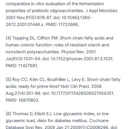
comparative in vitro evaluation of the fermentation
properties of prebiotic oligosaccharides. J Appl Microbiol.
2001 Nov;91(5):878-87. doi: 10.1046/j.1365-
2672.2001.01446.x. PMID: 11722666.
[4] Topping DL, Clifton PM. Short-chain fatty acids and
human colonic function: roles of resistant starch and
nonstarch polysaccharides. Physiol Rev. 2001
Jul;81(3):1031-64. doi: 10.1152/physrev.2001.81.3.1031.
PMID: 11427691.
[5] Roy CC, Kien CL, Bouthillier L, Levy E. Short-chain fatty
acids: ready for prime time? Nutr Clin Pract. 2006
Aug;21(4):351-66. doi: 10.1177/0115426506021004351.
PMID: 16870803.
[6] Thomas D, Elliott EJ. Low glycaemic index, or low
glycaemic load, diets for diabetes mellitus. Cochrane
Database Syst Rev. 2009 Jan 21;2009(1):CD006296. doi: