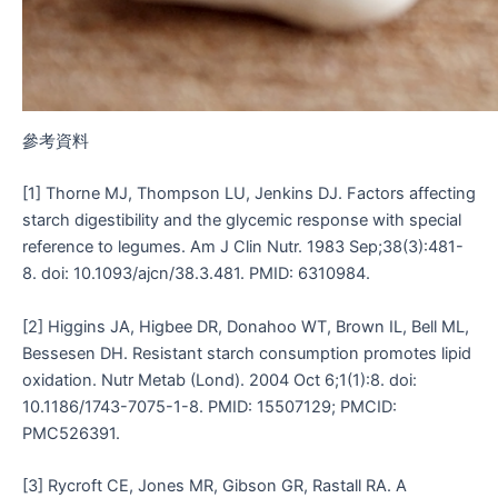
參考資料
[1] Thorne MJ, Thompson LU, Jenkins DJ. Factors affecting
starch digestibility and the glycemic response with special
reference to legumes. Am J Clin Nutr. 1983 Sep;38(3):481-
8. doi: 10.1093/ajcn/38.3.481. PMID: 6310984.
[2] Higgins JA, Higbee DR, Donahoo WT, Brown IL, Bell ML,
Bessesen DH. Resistant starch consumption promotes lipid
oxidation. Nutr Metab (Lond). 2004 Oct 6;1(1):8. doi:
10.1186/1743-7075-1-8. PMID: 15507129; PMCID:
PMC526391.
[3] Rycroft CE, Jones MR, Gibson GR, Rastall RA. A