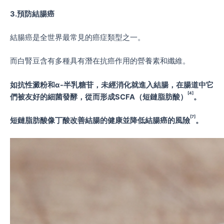
3.預防結腸癌
結腸癌是全世界最常見的癌症類型之一。
而白腎豆含有多種具有潛在抗癌作用的營養素和纖維。
如抗性澱粉和α-半乳糖苷，未經消化就進入結腸，在腸道中它
[4]
們被友好的細菌發酵，從而形成SCFA（短鏈脂肪酸）
。
[7]
短鏈脂肪酸像丁酸改善結腸的健康並降低結腸癌的風險
。