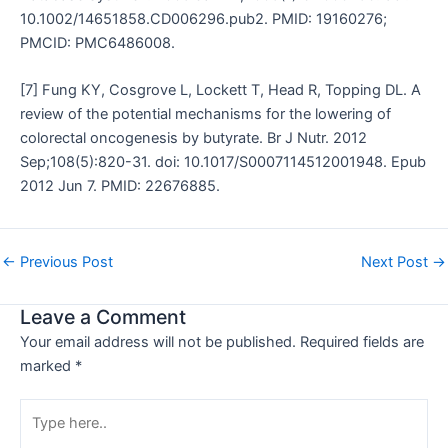
10.1002/14651858.CD006296.pub2. PMID: 19160276;
PMCID: PMC6486008.
[7] Fung KY, Cosgrove L, Lockett T, Head R, Topping DL. A
review of the potential mechanisms for the lowering of
colorectal oncogenesis by butyrate. Br J Nutr. 2012
Sep;108(5):820-31. doi: 10.1017/S0007114512001948. Epub
2012 Jun 7. PMID: 22676885.
←
Previous Post
Next Post
→
Leave a Comment
Your email address will not be published.
Required fields are
marked
*
Type
here..