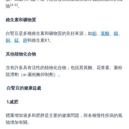
[4-5]
險
。
維生素和礦物質
白腎豆是多種維生素和礦物質的良好來源，如
鉬
、
葉酸
、
鐵
、
銅
、
錳
、
鉀
和維生素K1。
其他植物化合物
含有許多具有活性的植物化合物，包括異黃酮、花青素、澱粉
阻滯劑（ɑ-澱粉酶抑制劑）。
白腎豆的健康益處
1.减肥
體重增加過多和肥胖是主要的健康問題，與各種慢性疾病的風
險增加有關。