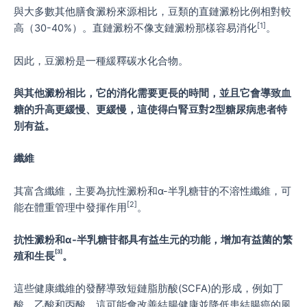
與大多數其他膳食澱粉來源相比，豆類的直鏈澱粉比例相對較
[1]
高（30-40%）。直鏈澱粉不像支鏈澱粉那樣容易消化
。
因此，豆澱粉是一種緩釋碳水化合物。
與其他澱粉相比，它的消化需要更長的時間，並且它會導致血
糖的升高更緩慢、更緩慢，這使得白腎豆對2型糖尿病患者特
別有益。
纖維
其富含纖維，主要為抗性澱粉和α-半乳糖苷的不溶性纖維，可
[2]
能在體重管理中發揮作用
。
抗性澱粉和α-半乳糖苷都具有益生元的功能，增加有益菌的繁
[3]
殖和生長
。
這些健康纖維的發酵導致短鏈脂肪酸(SCFA)的形成，例如丁
酸、乙酸和丙酸，這可能會改善結腸健康並降低患結腸癌的風