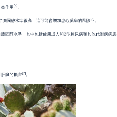
[5]
有益作用
。
[6]
壞“膽固醇水準很高，這可能會增加患心臟病的風險
。
白膽固醇水準，其中包括健康成人和2型糖尿病和其他代謝疾病患
[7]
對肝臟的損害
。