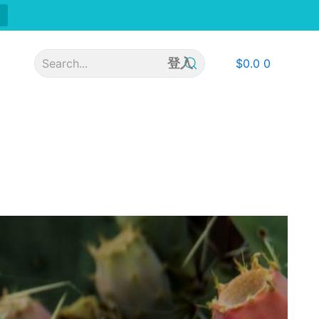
登入
$
0.0
0