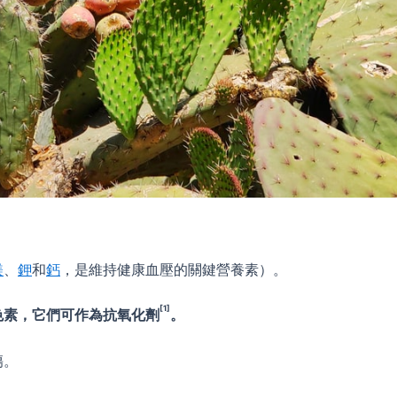
鎂
、
鉀
和
鈣
，是維持健康血壓的關鍵營養素）。
[1]
色素，它們可作為抗氧化劑
。
傷。