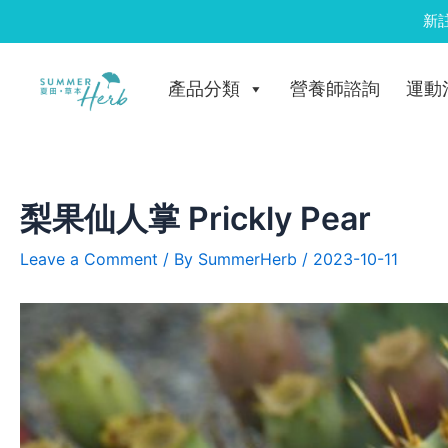
Skip
新
to
Post
content
navigation
產品分類
營養師諮詢
運動
梨果仙人掌 Prickly Pear
Leave a Comment
/ By
SummerHerb
/
2023-10-11