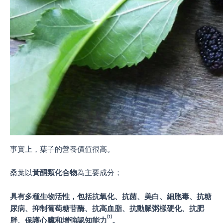
事實上，葉子的營養價值很高。
桑葉以
黃酮類化合物
為主要成分；
具有多種生物活性，包括抗氧化、抗菌、美白、細胞毒、抗糖
尿病、抑制葡萄糖苷酶、抗高血脂、抗動脈粥樣硬化、抗肥
[1]
胖、保護心臟和增強認知能力
。