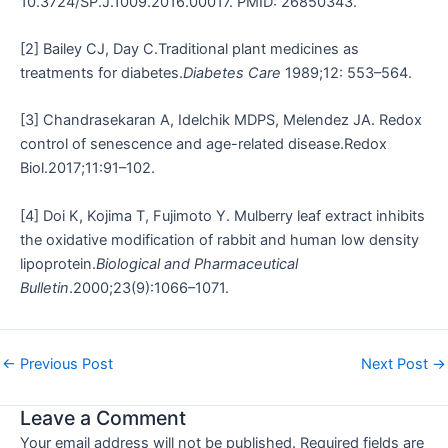
10.3724/SP.J.1009.2016.00017. PMID: 26850343.
[2] Bailey CJ, Day C.Traditional plant medicines as
treatments for diabetes.
Diabetes Care
1989;12: 553–564.
[3] Chandrasekaran A, Idelchik MDPS, Melendez JA. Redox
control of senescence and age-related disease.Redox
Biol.2017;11:91–102.
[4] Doi K, Kojima T, Fujimoto Y. Mulberry leaf extract inhibits
the oxidative modification of rabbit and human low density
lipoprotein.
Biological and Pharmaceutical
Bulletin
.2000;23(9):1066–1071.
←
Previous Post
Next Post
→
Leave a Comment
Your email address will not be published.
Required fields are