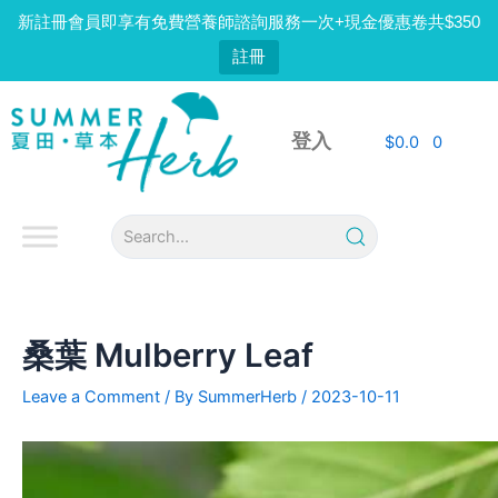
Skip
新註冊會員即享有免費營養師諮詢服務一次+現金優惠卷共$350
to
註冊
content
Post
navigation
登入
$
0.0
0
桑葉 Mulberry Leaf
Leave a Comment
/ By
SummerHerb
/
2023-10-11