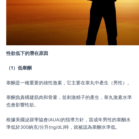
性欲低下的潛在原因
（
1
）低睾酮
睾酮是一種重要的雄性激素，它主要在睾丸中產生（男性）。
睾酮負責構建肌肉和骨量，並刺激精子的產生，睾丸激素水準
也會影響性欲。
根據美國泌尿學協會(AUA)的指導方針，當成年男性的睾酮水
準低於300納克/分升(ng/dL)時，就被認為睾酮水準低。