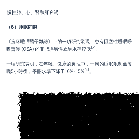
l慢性肺、心、腎和肝衰竭
（
6
）睡眠問題
《臨床睡眠醫學雜誌》上的一項研究發現，患有阻塞性睡眠呼
[2]
吸暫停 (OSA) 的非肥胖男性睾酮水準較低
。
一項研究表明，在年輕、健康的男性中，一周的睡眠限制至每
[3]
晚5小時後，睾酮水準下降了10%-15%
。