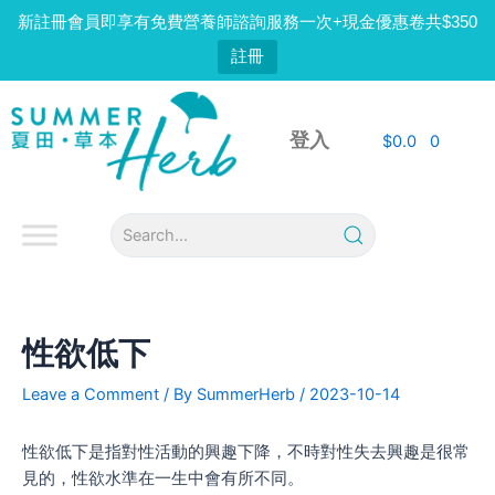
Skip
新註冊會員即享有免費營養師諮詢服務一次+現金優惠卷共$350
to
註冊
content
Post
navigation
登入
$
0.0
0
性欲低下
Leave a Comment
/ By
SummerHerb
/
2023-10-14
性欲低下是指對性活動的興趣下降，不時對性失去興趣是很常
見的，性欲水準在一生中會有所不同。