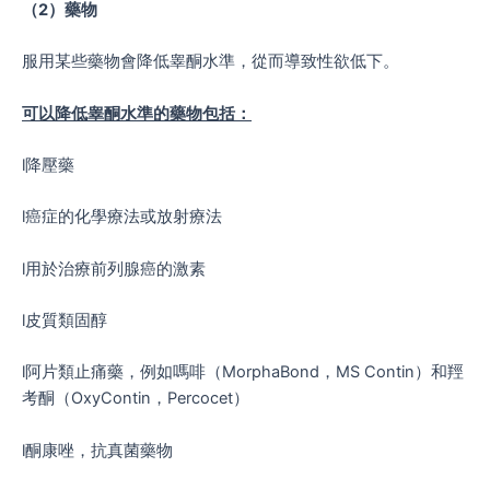
（
2
）藥物
服用某些藥物會降低睾酮水準，從而導致性欲低下。
可以降低睾酮水準的藥物包括：
l降壓藥
l癌症的化學療法或放射療法
l用於治療前列腺癌的激素
l皮質類固醇
l阿片類止痛藥，例如嗎啡（MorphaBond，MS Contin）和羥
考酮（OxyContin，Percocet）
l酮康唑，抗真菌藥物