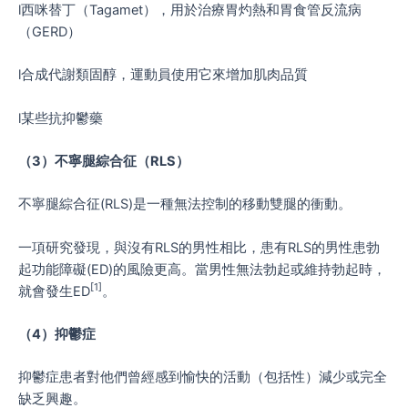
l西咪替丁（Tagamet），用於治療胃灼熱和胃食管反流病
（GERD）
l合成代謝類固醇，運動員使用它來增加肌肉品質
l某些抗抑鬱藥
（
3
）不寧腿綜合征（
RLS
）
不寧腿綜合征(RLS)是一種無法控制的移動雙腿的衝動。
一項研究發現，與沒有RLS的男性相比，患有RLS的男性患勃
起功能障礙(ED)的風險更高。當男性無法勃起或維持勃起時，
[1]
就會發生ED
。
（
4
）抑鬱症
抑鬱症患者對他們曾經感到愉快的活動（包括性）減少或完全
缺乏興趣。