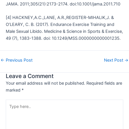
JAMA. 2011;305(21):2173-2174. doi:10.1001/jama.2011.710
[4] HACKNEY,A.C.,LANE, A.R.,REGISTER-MIHALIK,J. &
O’LEARY, C. B. (2017). Endurance Exercise Training and
Male Sexual Libido. Medicine & Science in Sports & Exercise,
49 (7), 1383-1388. doi: 10.1249/MSS.0000000000001235.
←
Previous Post
Next Post
→
Leave a Comment
Your email address will not be published.
Required fields are
marked
*
Type
here..