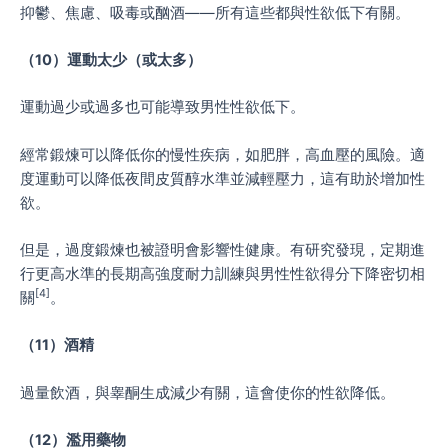
抑鬱、焦慮、吸毒或酗酒——所有這些都與性欲低下有關。
（
10
）運動太少（或太多）
運動過少或過多也可能導致男性性欲低下。
經常鍛煉可以降低你的慢性疾病，如肥胖，高血壓的風險。適
度運動可以降低夜間皮質醇水準並減輕壓力，這有助於增加性
欲。
但是，過度鍛煉也被證明會影響性健康。有研究發現，定期進
行更高水準的長期高強度耐力訓練與男性性欲得分下降密切相
[4]
關
。
（
11
）酒精
過量飲酒，與睾酮生成減少有關，這會使你的性欲降低。
（
12
）濫用藥物