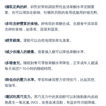
l
攝取足夠的鋅
。鋅對於幫助調節男性血清睾酮水準至關重
要。你可以增加全穀物、牡蠣和貝類的食用或服用鋅補充劑。
l
多吃含鉀豐富的食物。
鉀有助於睾酮合成。在膳食中添加富
含鉀的食物，如香蕉、甜菜和菠菜。
l
經常鍛煉。
運動可以自然地增加睾丸激素。
l
減少你攝入的糖量。
過量攝入糖可以降低睾酮水準。
l
多睡會兒。
睡眠剝奪可導致睾酮水準降低，正常成年人建議
每天保證7-10小時的睡眠時間。
l
降低你的壓力水準。
學習和練習壓力管理技巧，比如冥想、
瑜伽等。
l
嘗試吃黑巧克力。
黑巧克力中的黃烷醇可以刺激動脈內皮細
胞產生一氧化氮 (NO)，改善血液流動，有益於性功能障礙。