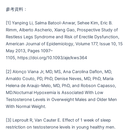
參考資料：
[1] Yanping Li, Salma Batool-Anwar, Sehee Kim, Eric B.
Rimm, Alberto Ascherio, Xiang Gao, Prospective Study of
Restless Legs Syndrome and Risk of Erectile Dysfunction,
American Journal of Epidemiology, Volume 177, Issue 10, 15
May 2013, Pages 1097–
1105, https://doi.org/10.1093/aje/kws364
[2] Alonço Viana Jr, MD, MS, Ana Carolina Daflon, MD,
Arnaldo Couto, PD, PhD, Denise Neves, MD, PhD, Maria
Helena de Araujo-Melo, MD, PhD, and Robson Capasso,
MD.Nocturnal Hypoxemia is Associated With Low
Testosterone Levels in Overweight Males and Older Men
With Normal Weight.
[3] Leproult R, Van Cauter E. Effect of 1 week of sleep
restriction on testosterone levels in young healthy men.