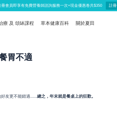
註冊會員即享有免費營養師諮詢服務一次+現金優惠卷共$350
註冊
治療 及 頌缽課程
草本健康百科
關於夏田
大餐胃不適
好友更不能錯過……
總之，年末就是餐桌上的狂歡。