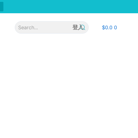
登入
$
0.0
0