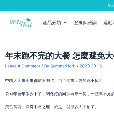
Skip
新
to
Post
content
navigation
產品分類
營養師諮詢
運動
年末跑不完的大餐 怎麼避免
Leave a Comment
/ By
SummerHerb
/
2023-10-16
中國人大事小事都離不開吃，到了年末，更加跑不掉！
公司年會年飯少不了，關係好的同事再來一餐，一整年不見的
美食當前，豈有不吃之理！於是，就很多人中招了。