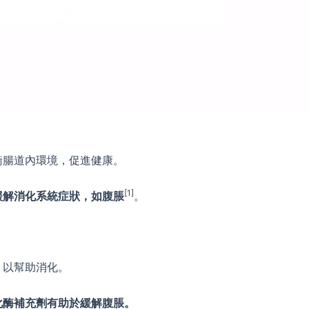
衡腸道內環境，促進健康。
[1]
緩解消化系統症狀，如腹脹
。
，以幫助消化。
化酶補充劑有助於緩解腹脹。