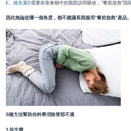
E
、
維生素D
需要依靠食物中的脂肪説明吸收，“餐前急救”阻
因此無論從哪一個角度，都不建議長期服用“餐前急救”產品
5
種方法幫助你科學消除胃部不適
1.
益生菌