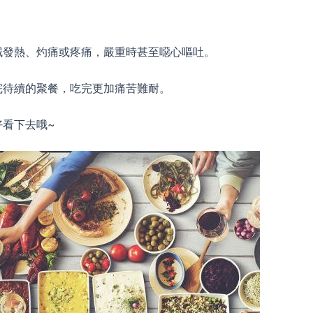
域發熱、灼痛或疼痛，嚴重時甚至噁心嘔吐。
完待續的聚餐，吃完更加痛苦難耐。
看下去哦~