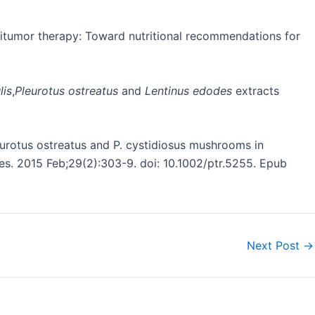
ntitumor therapy: Toward nutritional recommendations for
lis
,
Pleurotus ostreatus
and
Lentinus edodes
extracts
urotus ostreatus and P. cystidiosus mushrooms in
Res. 2015 Feb;29(2):303-9. doi: 10.1002/ptr.5255. Epub
Next Post
→