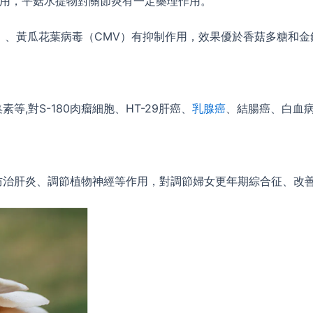
理作用，平菇水提物對關節炎有一定藥理作用。
）、黃瓜花葉病毒（CMV）有抑制作用，效果優於香菇多糖和金
,對S-180肉瘤細胞、HT-29肝癌、
乳腺癌
、結腸癌、白血
防治肝炎、調節植物神經等作用，對調節婦女更年期綜合征、改