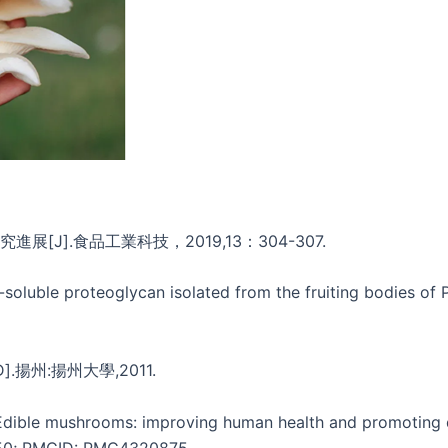
展[J].食品工業科技，2019,13：304-307.
r-soluble proteoglycan isolated from the fruiting bodies of P
揚州:揚州大學,2011.
ible mushrooms: improving human health and promoting qual
150; PMCID: PMC4320875.