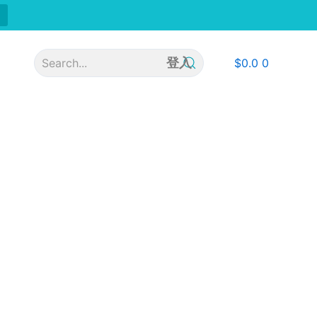
登入
$
0.0
0