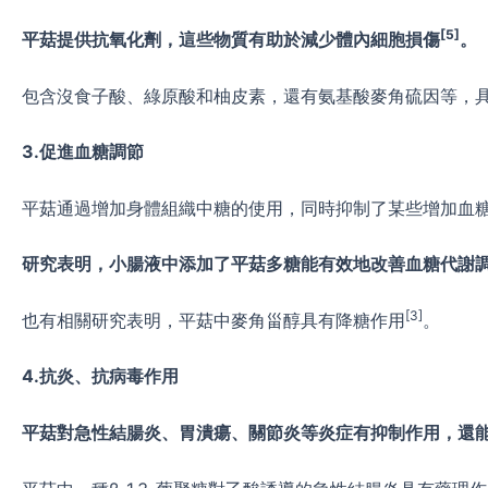
[5]
平菇提供抗氧化劑，這些物質有助於減少體內細胞損傷
。
包含沒食子酸、綠原酸和柚皮素，還有氨基酸麥角硫因等，
3.
促進血糖調節
平菇通過增加身體組織中糖的使用，同時抑制了某些增加血
研究表明，小腸液中添加了平菇多糖能有效地改善血糖代謝
[3]
也有相關研究表明，平菇中麥角甾醇具有降糖作用
。
4.
抗炎、抗病毒作用
平菇對急性結腸炎、胃潰瘍、關節炎等炎症有抑制作用，還