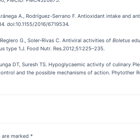
, Aránega A., Rodríguez-Serrano F. Antioxidant intake and a
4. doi:10.1155/2016/6719534.
eglero G., Soler-Rivas C. Antiviral activities of
Boletus edu
us type 1.J. Food Nutr. Res.2012;51:225–235.
ga DT, Suresh TS. Hypoglycaemic activity of culinary Ple
 control and the possible mechanisms of action. Phytother 
ds are marked
*