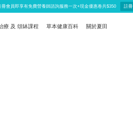
註冊會員即享有免費營養師諮詢服務一次+現金優惠卷共$350
註冊
治療 及 頌缽課程
草本健康百科
關於夏田