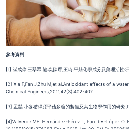
參考資料
[1] 崔成偉,王翠翠,龍瑞,陳屏,王琦.平菇化學成分及藥理活性研究進
[2] Xia F,Fan J,Zhu M,et al.Antioxidant effects of a wate
Chemical Engineers,2011,42(3):402-407.
[3] 孟豔.小麥秸稈源平菇多糖的製備及其生物學作用的研究[D].
[4]Valverde ME, Hernández-Pérez T, Paredes-López O. Ed
10.1155/2015/376387. Epub 2015 Jan 20. PMID: 25685