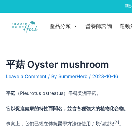
Skip
新
to
Post
content
navigation
產品分類
營養師諮詢
運動
平菇 Oyster mushroom
Leave a Comment
/ By
SummerHerb
/
2023-10-16
平菇
（Pleurotus ostreatus）俗稱美洲平菇。
它以促進健康的特性而聞名，並含各種強大的植物化合物。
[4]
事實上，它們已經在傳統醫學方法種使用了幾個世紀
。