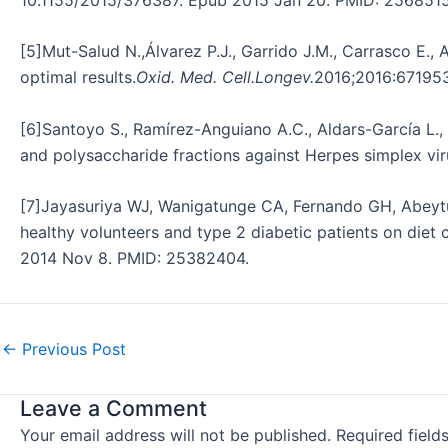
[5]Mut-Salud N.,Álvarez P.J., Garrido J.M., Carrasco E.
optimal results.
Oxid. Med. Cell.Longev.
2016;2016:671953
[6]Santoyo S., Ramírez-Anguiano A.C., Aldars-García L., R
and polysaccharide fractions against Herpes simplex vir
[7]Jayasuriya WJ, Wanigatunge CA, Fernando GH, Abeytun
healthy volunteers and type 2 diabetic patients on diet
2014 Nov 8. PMID: 25382404.
←
Previous Post
Leave a Comment
Your email address will not be published.
Required fiel