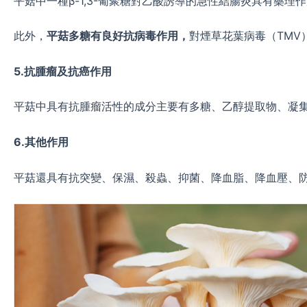
平菇中一種β-1,3-葡聚糖對乙酸誘導的急性結腸炎具有藥
此外，
平菇多糖有良好抗病毒作用，
對煙草花葉病毒（TMV
5.
抗腫瘤及抗癌作用
平菇中具有抗腫瘤活性的成分主要有多糖、乙醇提取物、凝集素等
6.
其他作用
平菇還具有抗突變、保濕、殺蟲、抑菌、降血脂、降血壓、