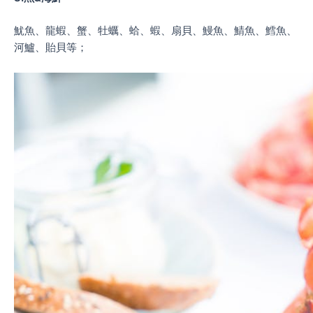
魷魚、龍蝦、蟹、牡蠣、蛤、蝦、扇貝、鰻魚、鯖魚、鱈魚、
河鱸、貽貝等；