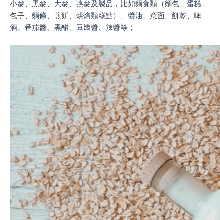
小麥、黑麥、大麥、燕麥及製品，比如麵食類（麵包、蛋糕、
包子、麵條、煎餅、烘焙類糕點）、醬油、意面、餅乾、啤
酒、番茄醬、黑醋、豆瓣醬、辣醬等；