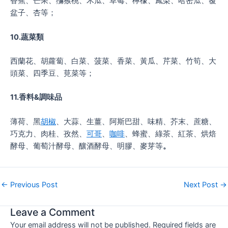
香蕉、芒果、獼猴桃、木瓜、草莓、檸檬、鳳梨、哈密瓜、覆
盆子、杏等；
10.蔬菜類
西蘭花、胡蘿蔔、白菜、菠菜、香菜、黃瓜、芹菜、竹筍、大
頭菜、四季豆、莧菜等；
11.香料&調味品
薄荷、黑
胡椒
、大蒜、生薑、阿斯巴甜、味精、芥末、蔗糖、
巧克力、肉桂、孜然、
可哥
、
咖啡
、蜂蜜、綠茶、紅茶、烘焙
酵母、葡萄汁酵母、釀酒酵母、明膠、麥芽等
。
←
Previous Post
Next Post
→
Leave a Comment
Your email address will not be published.
Required fields are