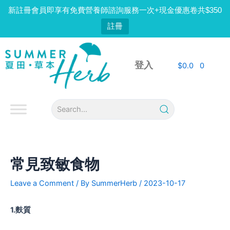
Skip
新註冊會員即享有免費營養師諮詢服務一次+現金優惠卷共$350
to
註冊
content
Post
navigation
登入
$
0.0
0
常見致敏食物
Leave a Comment
/ By
SummerHerb
/
2023-10-17
1.麩質