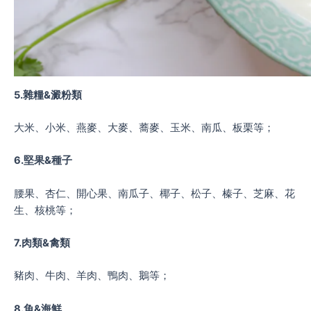
5.雜糧&澱粉類
大米、小米、燕麥、大麥、蕎麥、玉米、南瓜、板栗等；
6.堅果&種子
腰果、杏仁、開心果、南瓜子、椰子、松子、榛子、芝麻、花
生、核桃等；
7.肉類&禽類
豬肉、牛肉、羊肉、鴨肉、鵝等；
8.魚&海鮮