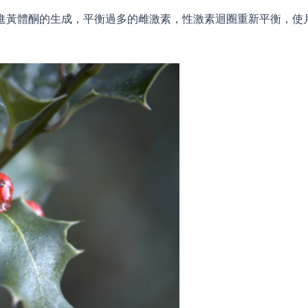
進黃體酮的生成，平衡過多的雌激素，性激素迴圈重新平衡，使