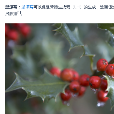
聖潔莓：
聖潔莓
可以促進黃體生成素（LH）的生成，進而促
[1]
房脹痛
。