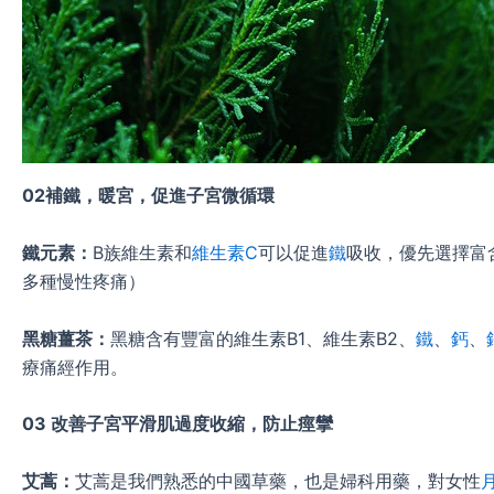
02
補鐵，暖宮，促進子宮微循環
鐵元素：
B族維生素和
維生素C
可以促進
鐵
吸收，優先選擇富
多種慢性疼痛）
黑糖薑茶：
黑糖含有豐富的維生素B1、維生素B2、
鐵
、
鈣
、
療痛經作用。
03
改善子宮平滑肌過度收縮，防止痙攣
艾蒿：
艾蒿是我們熟悉的中國草藥，也是婦科用藥，對女性