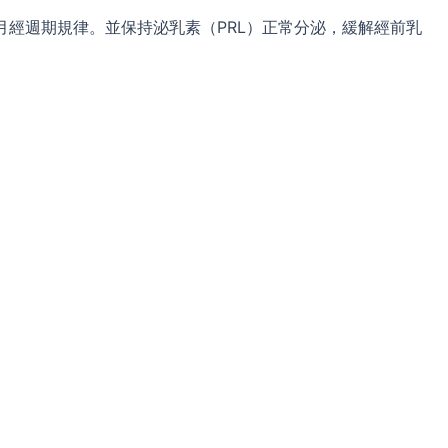
月經週期規律。並保持泌乳素（PRL）正常分泌，緩解經前乳