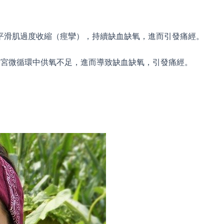
平滑肌過度收縮（痙攣），持續缺血缺氧，進而引發痛經。
子宮微循環中供氧不足，進而導致缺血缺氧，引發痛經。