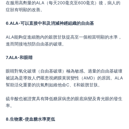
在服用高劑量的ALA（每天200毫克至600毫克）後，病人的
症狀有明顯的改善。
6.ALA-可以直接中和及消減神經組織的自由基
ALA能夠促進細胞內的穀胱甘肽提高至一個相當明顯的水準，
進而間接地預防自由基的破壞。
7.ALA-和眼睛
眼睛對氧化破壞（自由基破壞）極為敏感。過量的自由基破壞
被認為是導致人們罹患視網膜黃斑變性（AMD）的原因。ALA
幫助活化重要的抗氧劑如維他命C、E和穀胱甘肽。
硫辛酸也被證實具有降低糖尿病患的眼底病變及青光眼的發生
率。
8.生物素-使血糖水準更低