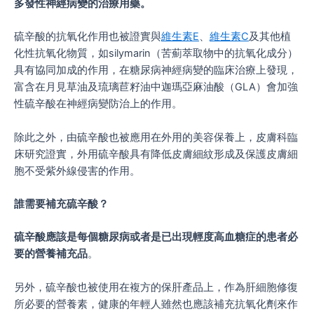
多發性神經病變的治療用藥。
硫辛酸的抗氧化作用也被證實與
維生素E
、
維生素C
及其他植
化性抗氧化物質，如silymarin（苦薊萃取物中的抗氧化成分）
具有協同加成的作用，在糖尿病神經病變的臨床治療上發現，
富含在月見草油及琉璃苣籽油中迦瑪亞麻油酸（GLA）會加強
性硫辛酸在神經病變防治上的作用。
除此之外，由硫辛酸也被應用在外用的美容保養上，皮膚科臨
床研究證實，外用硫辛酸具有降低皮膚細紋形成及保護皮膚細
胞不受紫外線侵害的作用。
誰需要補充硫辛酸？
硫辛酸應該是每個糖尿病或者是已出現輕度高血糖症的患者必
要的營養補充品
。
另外，硫辛酸也被使用在複方的保肝產品上，作為肝細胞修復
所必要的營養素，健康的年輕人雖然也應該補充抗氧化劑來作