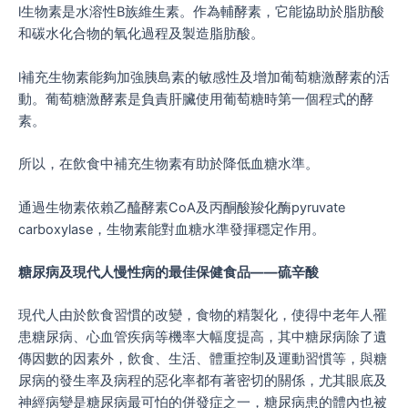
l生物素是水溶性B族維生素。作為輔酵素，它能協助於脂肪酸
和碳水化合物的氧化過程及製造脂肪酸。
l補充生物素能夠加強胰島素的敏感性及增加葡萄糖激酵素的活
動。葡萄糖激酵素是負責肝臟使用葡萄糖時第一個程式的酵
素。
所以，在飲食中補充生物素有助於降低血糖水準。
通過生物素依賴乙醯酵素CoA及丙酮酸羧化酶pyruvate
carboxylase，生物素能對血糖水準發揮穩定作用。
糖尿病及現代人慢性病的最佳保健食品——硫辛酸
現代人由於飲食習慣的改變，食物的精製化，使得中老年人罹
患糖尿病、心血管疾病等機率大幅度提高，其中糖尿病除了遺
傳因數的因素外，飲食、生活、體重控制及運動習慣等，與糖
尿病的發生率及病程的惡化率都有著密切的關係，尤其眼底及
神經病變是糖尿病最可怕的併發症之一，糖尿病患的體內也被