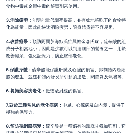
食物中毒或金屬中毒的解毒劑來使用。
3.消除疲勞：
能讓能量代謝率提高，並有效地將吃下的食物轉
化為能量，因此能快速消除疲勞，讓身體覺得不容易累。
4.改善癡呆：
預防阿爾茨海默氏症與帕金森氏症，硫辛酸的組
成分子相當地小，因此是少數可以到達腦部的營養之一，用於
改善癡呆、強化記憶力，防止腦部老化。
5.保護身體：
硫辛酸能保護肝臟及心臟的損害、抑制體內癌細
胞的發生，並緩和體內發炎所引起的過敏、關節炎及氣喘等。
6.養顏美容抗老化：
抵禦放射線的傷害。
7.對於三種常見的老化疾病：
中風、心臟病及白內障，提供了
極強的保護力。
8.預防視網膜病變：
硫辛酸是一種獨有的穀胱甘氨加強劑，它