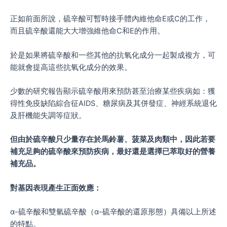
正如前面所說，硫辛酸可暫時接手體內維他命E或C的工作，
而且硫辛酸還能大大增強維他命C和E的作用。
於是如果將硫辛酸和一些其他的抗氧化成分一起製成複方，可
能就會提高這些抗氧化成分的效果。
少數的研究報告顯示硫辛酸用來預防甚至治療某些疾病如：獲
得性免疫缺陷綜合征AIDS、糖尿病及其併發症、神經系統退化
及肝機能失調等症狀。
但由於硫辛酸只少量存在於馬鈴薯、菠菜及肉類中，因此若要
補充足夠的硫辛酸來預防疾病，最好還是選擇已萃取好的營養
補充品。
對基因表現產生正面效應：
ɑ-硫辛酸和雙氫硫辛酸（ɑ-硫辛酸的還原形態）具備以上所述
的特點。