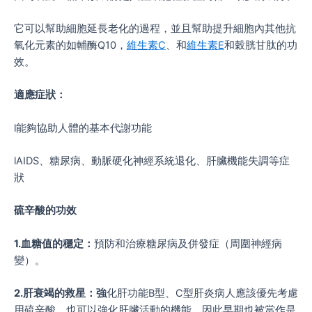
它可以幫助細胞延長老化的過程，並且幫助提升細胞內其他抗
氧化元素的如輔酶Q10，
維生素C
、和
維生素E
和穀胱甘肽的功
效。
適應症狀：
l能夠協助人體的基本代謝功能
lAIDS、糖尿病、動脈硬化神經系統退化、肝臟機能失調等症
狀
硫辛酸的功效
1.血糖值的穩定：
預防和治療糖尿病及併發症（周圍神經病
變）。
2.肝衰竭的救星：強
化肝功能B型、C型肝炎病人應該優先考慮
用硫辛酸，也可以強化肝臟活動的機能，因此早期也被當作是