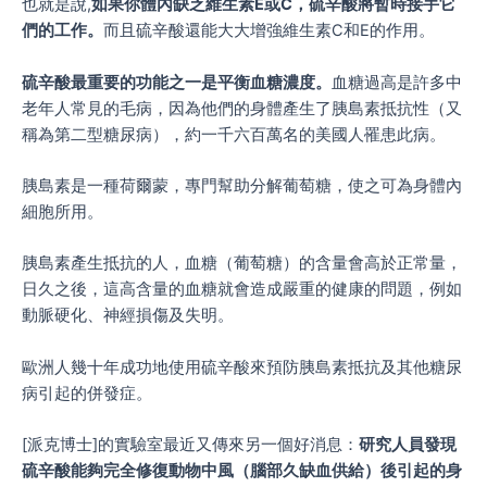
也就是說,
如果你體內缺乏維生素E或C，硫辛酸將暫時接手它
們的工作。
而且硫辛酸還能大大增強維生素C和E的作用。
硫辛酸最重要的功能之一是平衡血糖濃度。
血糖過高是許多中
老年人常見的毛病，因為他們的身體產生了胰島素抵抗性（又
稱為第二型糖尿病），約一千六百萬名的美國人罹患此病。
胰島素是一種荷爾蒙，專門幫助分解葡萄糖，使之可為身體內
細胞所用。
胰島素產生抵抗的人，血糖（葡萄糖）的含量會高於正常量，
日久之後，這高含量的血糖就會造成嚴重的健康的問題，例如
動脈硬化、神經損傷及失明。
歐洲人幾十年成功地使用硫辛酸來預防胰島素抵抗及其他糖尿
病引起的併發症。
[派克博士]的實驗室最近又傳來另一個好消息：
研究人員發現
硫辛酸能夠完全修復動物中風（腦部久缺血供給）後引起的身