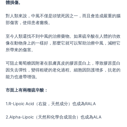
體損傷。
對人類來說，中風不僅是頭號死因之一，而且會造成嚴重的腦
部傷害，使得患者癱瘓。
至今人類還找不到中風的治療藥物。如果硫辛酸在人體的功效
像在動物身上的一樣好，那麼它就可以幫助治療中風，減輕它
所帶來的傷害。
可阻止葡萄糖因附著在肌膚真皮的膠原蛋白上，導致膠原蛋白
因失去彈性，變得粗硬的老化過程。細胞因防護增多，抗老的
能力也連帶增強。
市面上有兩種硫辛酸：
1.R-Lipoic Acid（右旋，天然成分）也成為RALA
2.Alpha-Lipoic（天然和化學合成混合）也成為ALA