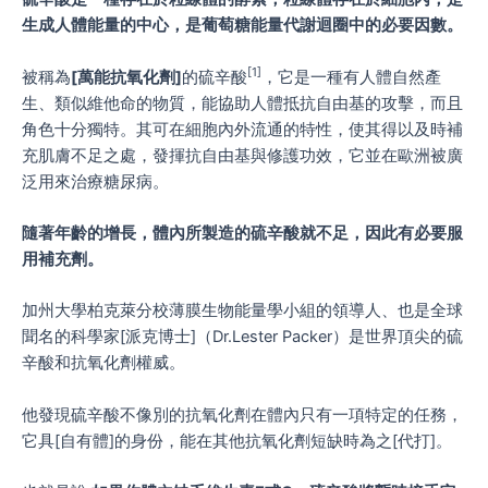
生成人體能量的中心，是葡萄糖能量代謝迴圈中的必要因數。
[1]
被稱為
[萬能抗氧化劑]
的硫辛酸
，它是一種有人體自然產
生、類似維他命的物質，能協助人體抵抗自由基的攻擊，而且
角色十分獨特。其可在細胞內外流通的特性，使其得以及時補
充肌膚不足之處，發揮抗自由基與修護功效，它並在歐洲被廣
泛用來治療糖尿病。
隨著年齡的增長，體內所製造的硫辛酸就不足，因此有必要服
用補充劑。
加州大學柏克萊分校薄膜生物能量學小組的領導人、也是全球
聞名的科學家[派克博士]（Dr.Lester Packer）是世界頂尖的硫
辛酸和抗氧化劑權威。
他發現硫辛酸不像別的抗氧化劑在體內只有一項特定的任務，
它具[自有體]的身份，能在其他抗氧化劑短缺時為之[代打]。