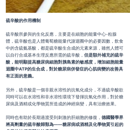
硫辛酸的作用機制
硫辛酸所參與的生化反應，主要是在細胞的能量中心-粒腺
體，硫辛酸也是人體葡萄糖能量代謝迴圈中的必要因數，飲食
中的含硫氨基酸，都是硫辛酸生合成的元素來源，雖然人體可
以自行合成基本生理反應所需的硫辛酸，
但是額外補充的硫辛
酸，能明顯提高糖尿病細胞對胰島素的敏感度，增加細胞能量
迴圈中ATP的生合成，對於糖尿病併發症的心肌病變的改善具
有正面的意義。
另外，硫辛酸是一個非親水溶性的抗氧化成分，不過硫辛酸欲
同時可以在水溶性和非水溶性環境下發揮抗氧化作用，對於糖
尿病及酒精或化學物質所造成的神經病變，具有治療效果。
同時也有助於長期過渡受到刺激的肝細胞的修復，
德國醫學界
將高劑量的硫辛酸歸類為——糖尿病或酒精及化學物質引起的