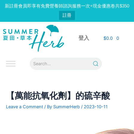
Skip
新註冊會員即享有免費營養師諮詢服務一次+現金優惠卷共$350
to
註冊
content
Post
navigation
登入
$
0.0
0
【萬能抗氧化劑】的硫辛酸
Leave a Comment
/ By
SummerHerb
/
2023-10-11