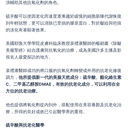
演輔助其他抗氧化劑的角色。
硫辛酸可以使因老化而速度逐漸趨於緩慢的細胞新陳代謝恢復
到年輕狀態，更可以清除已受損的膠原蛋白，對於皺紋與疤痕
的淡化有著顯著效果。
美國耶魯大學學院皮膚科臨床教授裴禮康醫師的暢銷書《除皺
美服聖經》結合護膚與抗氧化的治療，成為美國許多主播及影
視名人最愛探訪的地方。
裴禮康醫師成功的將口服的抗氧化劑轉變成外用的抗老化修復
調方，
他所提倡新一代的美服天然成分：硫辛酸、酯化維生素
C、二甲基乙醇胺DMAE，有效的抗老化成分，可以利用在全
方位的抗老治療。
他也提倡將氧化劑從內到外，搭配使用在美容養顏及抗老化治
療，所得的良好成效已引起醫學界的重視。
硫辛酸與抗老化醫學