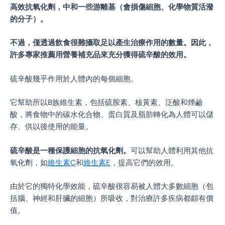
高效抗氧化劑，中和一些游離基（會損傷細胞、化學物質活潑
的分子）。
不過，僅透過飲食很難攝取足以產生治療作用的數量。因此，
許多專家推薦用營養補充品來充分獲得硫辛酸的效用。
硫辛酸幾乎作用於人體內的每個細胞。
它幫助所以B族維生素，包括硫胺素、核黃素、泛酸和煙鹼
酸，將食物中的碳水化合物、蛋白質及脂肪轉化為人體可以儲
存、供以後使用的能量。
硫辛酸是一種保護細胞的抗氧化劑。
可以幫助人體利用其他抗
氧化劑，如
維生素C
和
維生素E
，提高它們的效用。
由於它的獨特化學效能，硫辛酸很容易被人體大多數細胞（包
括腦、神經和肝臟的細胞）所吸收，對治療許多疾病都頗有價
值。