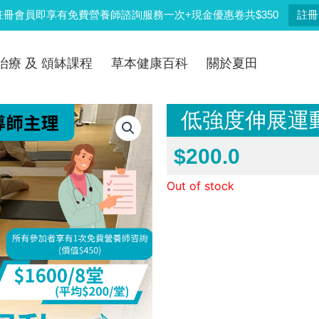
註冊會員即享有免費營養師諮詢服務一次+現金優惠卷共$350
註冊
治療 及 頌缽課程
草本健康百科
關於夏田
低強度伸展運
$
200.0
Out of stock