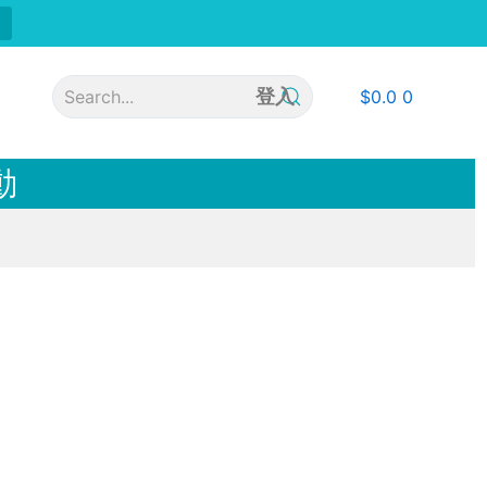
登入
$
0.0
0
動