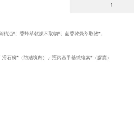
白
芷
香
蜂
草
八角精油*、香蜂草乾燥萃取物*、茴香乾燥萃取物*。
精
華
17-
、滑石粉*（防結塊劑）、羥丙基甲基纖維素*（膠囊）
C
FLATUSOR
-
CAPS.
XXI
(預
購
產
品)
quantity