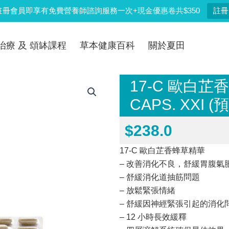
註冊會員即享有免費營養師諮詢服務一次+現金優惠卷共$350
註冊
治療 及 頌缽課程
草本健康百科
關於夏田
17-C 歐白芷香
CAPS. XXI 
$
238.0
17-C 歐白芷香蜂草精華
– 改善消化不良，舒緩胃腹氣
– 舒緩消化道抽筋問題
– 放鬆緊張情緒
– 舒緩因神經緊張引起的消化
– 12 小時長效緩釋