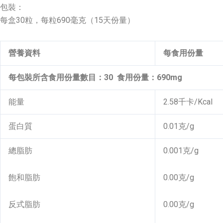
包裝：
每盒30粒，每粒690毫克（15天份量）
營養資料
每食用份量
每包裝所含食用份量數目：30 食用份量：690mg
能量
2.58千卡/Kcal
蛋白質
0.01克/g
總脂肪
0.001克/g
飽和脂肪
0.00克/g
反式脂肪
0.00克/g