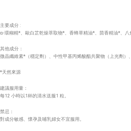
主要成分 :
α-環糊精*、歐白芷乾燥萃取物*、香蜂草精油*、茴香精油*、
其他成分：
微晶纖維素*（穩定劑）、中性甲基丙烯酸酯共聚物（上光劑）
*天然來源
建議服用量：
每12 小時以1杯的清水送服1 粒。
禁忌：
對成分敏感、懷孕及哺乳婦女不宜服用。