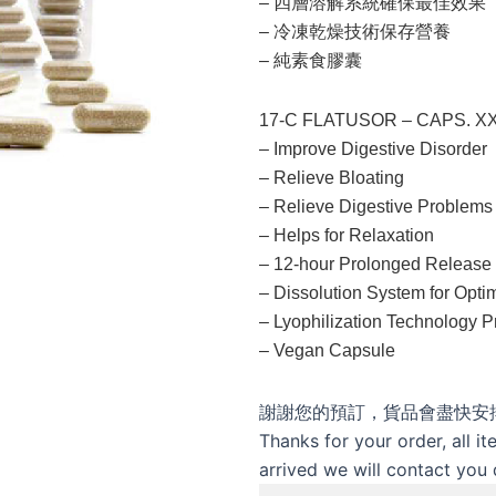
– 四層溶解系統確保最佳效果
– 冷凍乾燥技術保存營養
– 純素食膠囊
17-C FLATUSOR – CAPS. XX
– Improve Digestive Disorder
– Relieve Bloating
– Relieve Digestive Problem
– Helps for Relaxation
– 12-hour Prolonged Release
– Dissolution System for Opti
– Lyophilization Technology 
– Vegan Capsule
17-
謝謝您的預訂，貨品會盡快安排
C
Thanks for your order, all i
歐
arrived we will contact you d