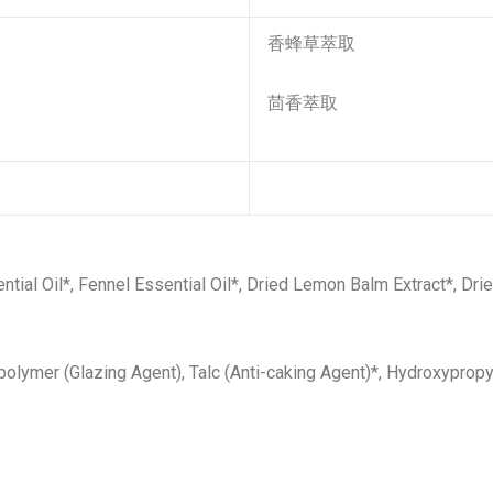
香蜂草萃取
茴香萃取
tial Oil*, Fennel Essential Oil*, Dried Lemon Balm Extract*, Drie
opolymer (Glazing Agent), Talc (Anti-caking Agent)*, Hydroxyprop