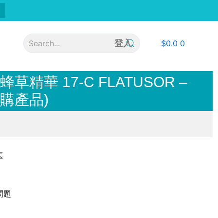
登入
$
0.0
0
蜂草精華 17-C FLATUSOR –
(預購產品)
脹
問題