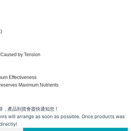
I
s Caused by Tension
mum Effectiveness
Preserves Maximum Nutrients
，產品到貨會盡快通知您 !
tems will arrange as soon as possible. Once products was
irectly!