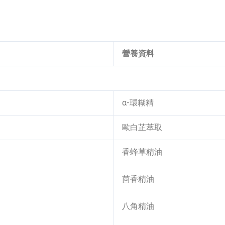
營養資料
α-環糊精
歐白芷萃取
香蜂草精油
茴香精油
八角精油