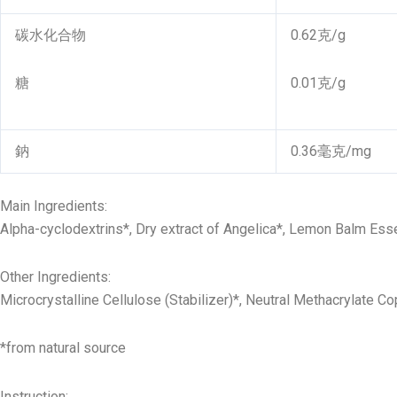
碳水化合物
0.62克/g
糖
0.01克/g
鈉
0.36毫克/mg
Main Ingredients:
Alpha-cyclodextrins*, Dry extract of Angelica*, Lemon Balm Essen
Other Ingredients:
Microcrystalline Cellulose (Stabilizer)*, Neutral Methacrylate C
*from natural source
Instruction: